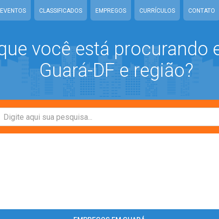
EVENTOS
CLASSIFICADOS
EMPREGOS
CURRÍCULOS
CONTATO
que você está procurando
Guará-DF e região?