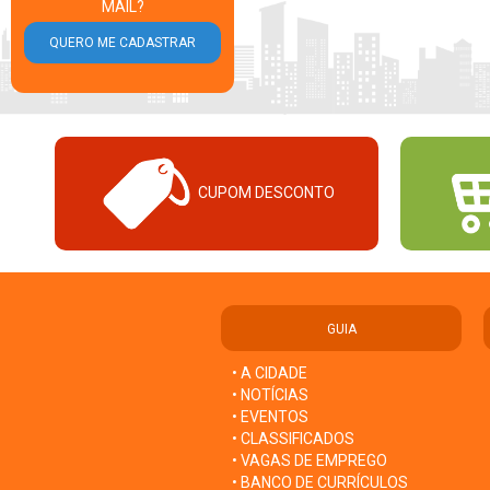
MAIL?
CUPOM DESCONTO
GUIA
• A CIDADE
• NOTÍCIAS
• EVENTOS
• CLASSIFICADOS
• VAGAS DE EMPREGO
• BANCO DE CURRÍCULOS