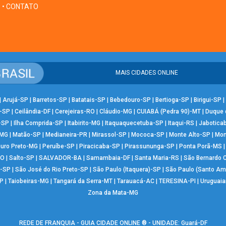
• CONTATO
MAIS CIDADES ONLINE
|
Arujá-SP
|
Barretos-SP
|
Batatais-SP
|
Bebedouro-SP
|
Bertioga-SP
|
Birigui-SP
|
-SP
|
Ceilândia-DF
|
Cerejeiras-RO
|
Cláudio-MG
|
CUIABÁ (Pedra 90)-MT
|
Duque 
-SP
|
Ilha Comprida-SP
|
Itabirito-MG
|
Itaquaquecetuba-SP
|
Itaqui-RS
|
Jabotica
-MG
|
Matão-SP
|
Medianeira-PR
|
Mirassol-SP
|
Mococa-SP
|
Monte Alto-SP
|
Mon
uro Preto-MG
|
Peruíbe-SP
|
Piracicaba-SP
|
Pirassununga-SP
|
Ponta Porã-MS
RO
|
Salto-SP
|
SALVADOR-BA
|
Samambaia-DF
|
Santa Maria-RS
|
São Bernardo
-SP
|
São José do Rio Preto-SP
|
São Paulo (Itaquera)-SP
|
São Paulo (Santo Am
P
|
Taiobeiras-MG
|
Tangará da Serra-MT
|
Tarauacá-AC
|
TERESINA-PI
|
Uruguai
Zona da Mata-MG
REDE DE FRANQUIA - GUIA CIDADE ONLINE ® - UNIDADE: Guará-DF