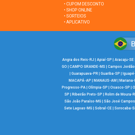
• CUPOM DESCONTO
• SHOP ONLINE
• SORTEIOS
• APLICATIVO
Angra dos Reis-RJ
|
Apiaí-SP
|
Aracaju-SE
GO
|
CAMPO GRANDE-MS
|
Campos Jordão
|
Guarapuava-PR
|
Guariba-SP
|
Iguapé
MACAPÁ-AP
|
MANAUS-AM
|
Mariana
Progresso-PA
|
Olímpia-SP
|
Osasco-SP
|
O
SP
|
Ribeirão Preto-SP
|
Rolim de Moura-
São João Paraíso-MG
|
São José Campos
Sete Lagoas-MG
|
Sobral-CE
|
Sorocaba-S