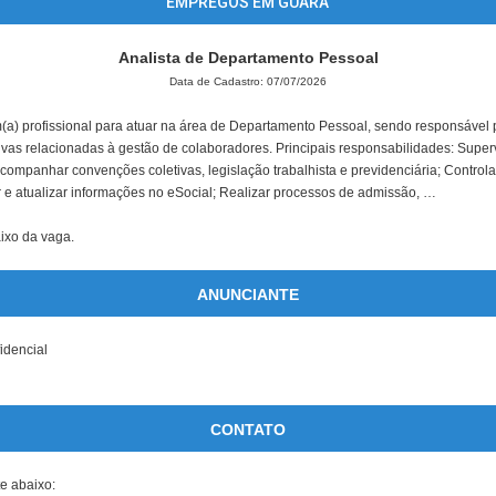
EMPREGOS EM GUARÁ
Analista de Departamento Pessoal
Data de Cadastro: 07/07/2026
) profissional para atuar na área de Departamento Pessoal, sendo responsável p
tivas relacionadas à gestão de colaboradores. Principais responsabilidades: Super
ompanhar convenções coletivas, legislação trabalhista e previdenciária; Control
 e atualizar informações no eSocial; Realizar processos de admissão, …
aixo da vaga.
ANUNCIANTE
dencial
CONTATO
te abaixo: