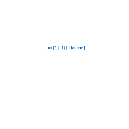
guia |
1 |
|
1) |
' |
lanche |