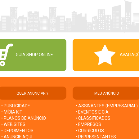
GUIA SHOP ONLINE
AVALIAÇ
QUER ANUNCIAR ?
MEU ANÚNCIO
• PUBLICIDADE
• ASSINANTES (EMPRESARIAL)
• MÍDIA KIT
• EVENTOS E CIA
• PLANOS DE ANÚNCIO
• CLASSIFICADOS
• WEB SITES
• EMPREGOS
• DEPOIMENTOS
• CURRÍCULOS
• ANUNCIE AQUI
• REPRESENTANTES