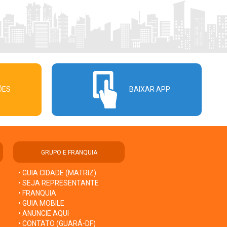
ÕES
BAIXAR APP
GRUPO E FRANQUIA
• GUIA CIDADE (MATRIZ)
• SEJA REPRESENTANTE
• FRANQUIA
• GUIA MOBILE
• ANUNCIE AQUI
• CONTATO (GUARÁ-DF)