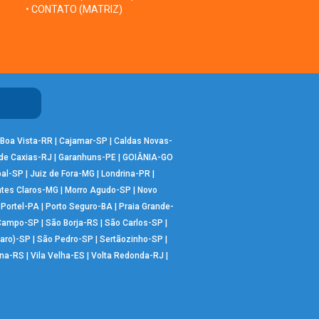
• CONTATO (MATRIZ)
Boa Vista-RR
|
Cajamar-SP
|
Caldas Novas-
de Caxias-RJ
|
Garanhuns-PE
|
GOIÂNIA-GO
bal-SP
|
Juiz de Fora-MG
|
Londrina-PR
|
tes Claros-MG
|
Morro Agudo-SP
|
Novo
|
Portel-PA
|
Porto Seguro-BA
|
Praia Grande-
 Campo-SP
|
São Borja-RS
|
São Carlos-SP
|
aro)-SP
|
São Pedro-SP
|
Sertãozinho-SP
|
ana-RS
|
Vila Velha-ES
|
Volta Redonda-RJ
|