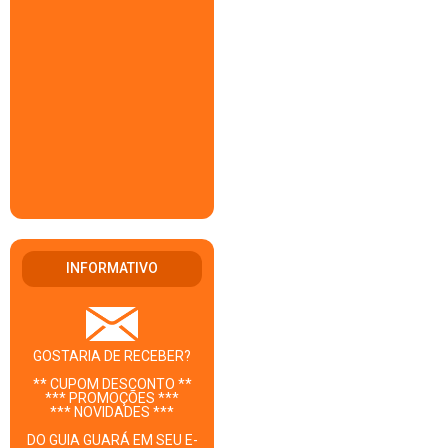
INFORMATIVO
GOSTARIA DE RECEBER?
** CUPOM DESCONTO **
*** PROMOÇÕES ***
*** NOVIDADES ***
DO GUIA GUARÁ EM SEU E-