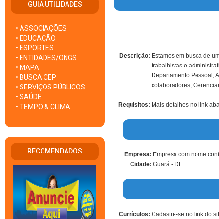
GUIA UTILIDADES
• ASSOCIAÇÕES
• EDUCAÇÃO
• ESPORTES
Descrição:
Estamos em busca de um(a
• ENTIDADES/ONGS
trabalhistas e administra
• MAPA
Departamento Pessoal; Ac
• BUSCA CEP
colaboradores; Gerenciar
• SERVIÇOS PÚBLICOS
• SAÚDE
Requisitos:
Mais detalhes no link ab
• TEMPO & CLIMA
RECOMENDADOS
Empresa:
Empresa com nome confi
Cidade:
Guará - DF
Currículos:
Cadastre-se no link do si