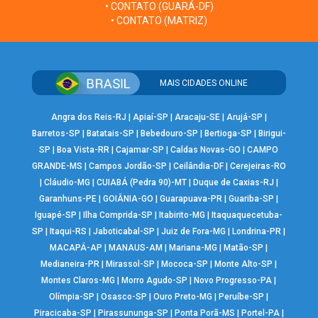
• CONTATO (GUARÁ-DF)
• CONTATO (MATRIZ)
MAIS CIDADES ONLINE
Angra dos Reis-RJ
|
Apiaí-SP
|
Aracaju-SE
|
Arujá-SP
|
Barretos-SP
|
Batatais-SP
|
Bebedouro-SP
|
Bertioga-SP
|
Birigui-
SP
|
Boa Vista-RR
|
Cajamar-SP
|
Caldas Novas-GO
|
CAMPO
GRANDE-MS
|
Campos Jordão-SP
|
Ceilândia-DF
|
Cerejeiras-RO
|
Cláudio-MG
|
CUIABÁ (Pedra 90)-MT
|
Duque de Caxias-RJ
|
Garanhuns-PE
|
GOIÂNIA-GO
|
Guarapuava-PR
|
Guariba-SP
|
Iguapé-SP
|
Ilha Comprida-SP
|
Itabirito-MG
|
Itaquaquecetuba-
SP
|
Itaqui-RS
|
Jaboticabal-SP
|
Juiz de Fora-MG
|
Londrina-PR
|
MACAPÁ-AP
|
MANAUS-AM
|
Mariana-MG
|
Matão-SP
|
Medianeira-PR
|
Mirassol-SP
|
Mococa-SP
|
Monte Alto-SP
|
Montes Claros-MG
|
Morro Agudo-SP
|
Novo Progresso-PA
|
Olímpia-SP
|
Osasco-SP
|
Ouro Preto-MG
|
Peruíbe-SP
|
Piracicaba-SP
|
Pirassununga-SP
|
Ponta Porã-MS
|
Portel-PA
|