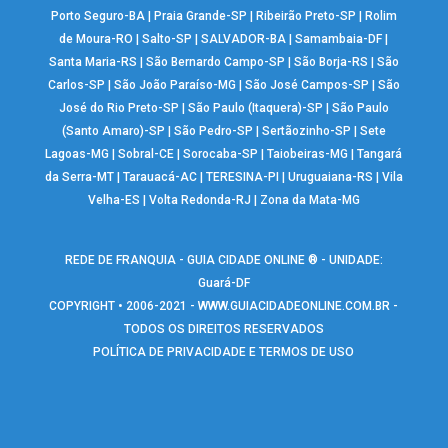
Porto Seguro-BA
|
Praia Grande-SP
|
Ribeirão Preto-SP
|
Rolim
de Moura-RO
|
Salto-SP
|
SALVADOR-BA
|
Samambaia-DF
|
Santa Maria-RS
|
São Bernardo Campo-SP
|
São Borja-RS
|
São
Carlos-SP
|
São João Paraíso-MG
|
São José Campos-SP
|
São
José do Rio Preto-SP
|
São Paulo (Itaquera)-SP
|
São Paulo
(Santo Amaro)-SP
|
São Pedro-SP
|
Sertãozinho-SP
|
Sete
Lagoas-MG
|
Sobral-CE
|
Sorocaba-SP
|
Taiobeiras-MG
|
Tangará
da Serra-MT
|
Tarauacá-AC
|
TERESINA-PI
|
Uruguaiana-RS
|
Vila
Velha-ES
|
Volta Redonda-RJ
|
Zona da Mata-MG
REDE DE FRANQUIA - GUIA CIDADE ONLINE ® - UNIDADE:
Guará-DF
COPYRIGHT • 2006-2021 -
WWW.GUIACIDADEONLINE.COM.BR
-
TODOS OS DIREITOS RESERVADOS
POLÍTICA DE PRIVACIDADE E TERMOS DE USO
Warning
: include(google_analytics.php): failed to open stream: No such
file or directory in
/home/guiaguaraonline/www/rodape_icones.php