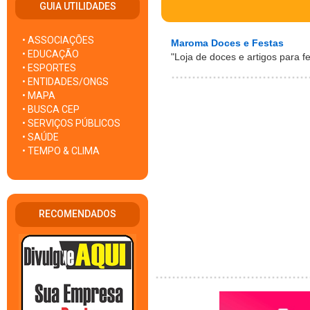
GUIA UTILIDADES
• ASSOCIAÇÕES
Maroma Doces e Festas
• EDUCAÇÃO
"Loja de doces e artigos para fe
• ESPORTES
• ENTIDADES/ONGS
• MAPA
• BUSCA CEP
• SERVIÇOS PÚBLICOS
• SAÚDE
• TEMPO & CLIMA
RECOMENDADOS