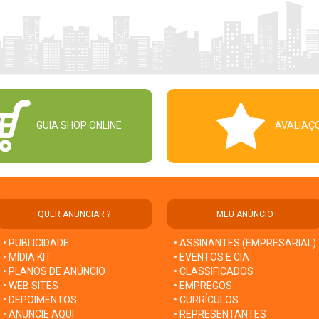
GUIA SHOP ONLINE
AVALIAÇ
QUER ANUNCIAR ?
MEU ANÚNCIO
• PUBLICIDADE
• ASSINANTES (EMPRESARIAL)
• MÍDIA KIT
• EVENTOS E CIA
• PLANOS DE ANÚNCIO
• CLASSIFICADOS
• WEB SITES
• EMPREGOS
• DEPOIMENTOS
• CURRÍCULOS
• ANUNCIE AQUI
• REPRESENTANTES