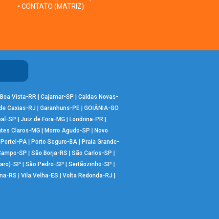
• CONTATO (MATRIZ)
Boa Vista-RR
|
Cajamar-SP
|
Caldas Novas-
de Caxias-RJ
|
Garanhuns-PE
|
GOIÂNIA-GO
bal-SP
|
Juiz de Fora-MG
|
Londrina-PR
|
tes Claros-MG
|
Morro Agudo-SP
|
Novo
|
Portel-PA
|
Porto Seguro-BA
|
Praia Grande-
 Campo-SP
|
São Borja-RS
|
São Carlos-SP
|
aro)-SP
|
São Pedro-SP
|
Sertãozinho-SP
|
ana-RS
|
Vila Velha-ES
|
Volta Redonda-RJ
|