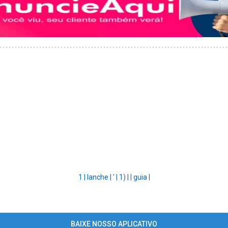
1 |
lanche |
' |
1) |
|
guia |
BAIXE NOSSO APLICATIVO