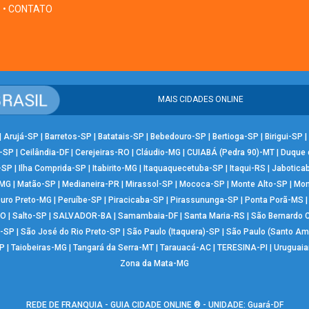
• CONTATO
MAIS CIDADES ONLINE
|
Arujá-SP
|
Barretos-SP
|
Batatais-SP
|
Bebedouro-SP
|
Bertioga-SP
|
Birigui-SP
|
-SP
|
Ceilândia-DF
|
Cerejeiras-RO
|
Cláudio-MG
|
CUIABÁ (Pedra 90)-MT
|
Duque 
-SP
|
Ilha Comprida-SP
|
Itabirito-MG
|
Itaquaquecetuba-SP
|
Itaqui-RS
|
Jabotica
-MG
|
Matão-SP
|
Medianeira-PR
|
Mirassol-SP
|
Mococa-SP
|
Monte Alto-SP
|
Mon
uro Preto-MG
|
Peruíbe-SP
|
Piracicaba-SP
|
Pirassununga-SP
|
Ponta Porã-MS
RO
|
Salto-SP
|
SALVADOR-BA
|
Samambaia-DF
|
Santa Maria-RS
|
São Bernardo
-SP
|
São José do Rio Preto-SP
|
São Paulo (Itaquera)-SP
|
São Paulo (Santo Am
P
|
Taiobeiras-MG
|
Tangará da Serra-MT
|
Tarauacá-AC
|
TERESINA-PI
|
Uruguai
Zona da Mata-MG
REDE DE FRANQUIA - GUIA CIDADE ONLINE ® - UNIDADE: Guará-DF