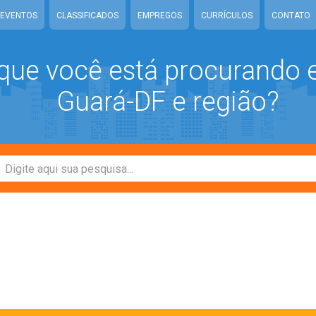
EVENTOS
CLASSIFICADOS
EMPREGOS
CURRÍCULOS
CONTATO
que você está procurando
Guará-DF e região?