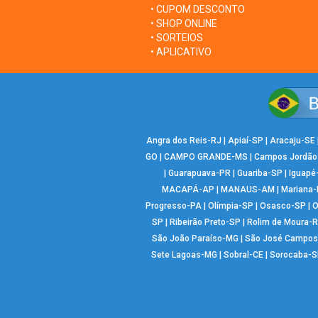
• CUPOM DESCONTO
• SHOP ONLINE
• SORTEIOS
• APLICATIVO
Angra dos Reis-RJ
|
Apiaí-SP
|
Aracaju-SE
GO
|
CAMPO GRANDE-MS
|
Campos Jordão
|
Guarapuava-PR
|
Guariba-SP
|
Iguapé
MACAPÁ-AP
|
MANAUS-AM
|
Mariana
Progresso-PA
|
Olímpia-SP
|
Osasco-SP
|
O
SP
|
Ribeirão Preto-SP
|
Rolim de Moura-
São João Paraíso-MG
|
São José Campos
Sete Lagoas-MG
|
Sobral-CE
|
Sorocaba-S