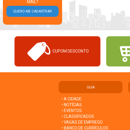
MAIL?
CUPOM DESCONTO
GUIA
• A CIDADE
• NOTÍCIAS
• EVENTOS
• CLASSIFICADOS
• VAGAS DE EMPREGO
• BANCO DE CURRÍCULOS