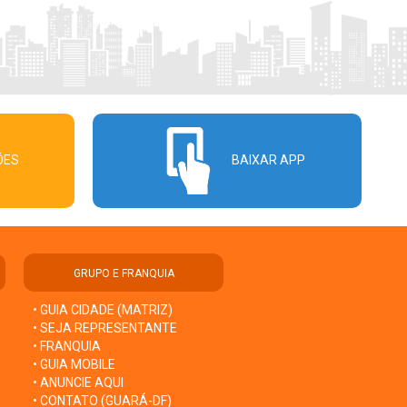
ÕES
BAIXAR APP
GRUPO E FRANQUIA
• GUIA CIDADE (MATRIZ)
• SEJA REPRESENTANTE
• FRANQUIA
• GUIA MOBILE
• ANUNCIE AQUI
• CONTATO (GUARÁ-DF)