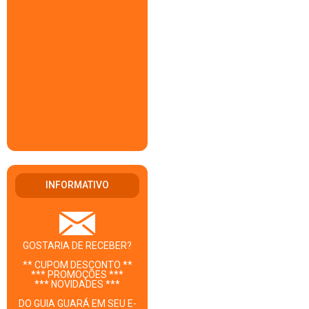
INFORMATIVO
GOSTARIA DE RECEBER?
** CUPOM DESCONTO **
*** PROMOÇÕES ***
*** NOVIDADES ***
DO GUIA GUARÁ EM SEU E-